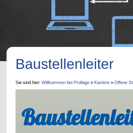
Baustellenleiter
Sie sind hier:
Willkommen bei Prüllage
»
Karriere
»
Offene St
Baustellenlei