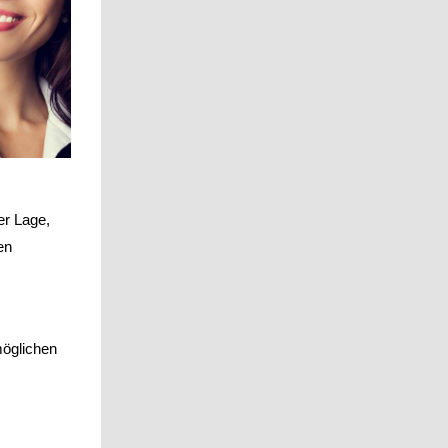
er Lage,
en
möglichen