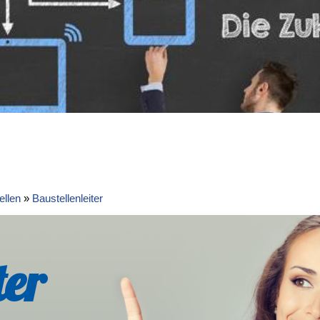
ellen
»
Baustellenleiter
ter