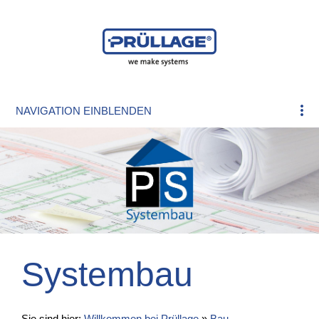
NAVIGATION EINBLENDEN
Systembau
Sie sind hier:
Willkommen bei Prüllage
»
Bau