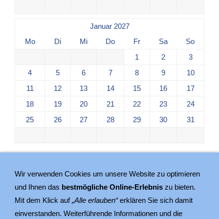
Januar 2027
Mo
Di
Mi
Do
Fr
Sa
So
1
2
3
4
5
6
7
8
9
10
11
12
13
14
15
16
17
18
19
20
21
22
23
24
25
26
27
28
29
30
31
Wir verwenden Cookies um unsere Website zu optimieren
und Ihnen das
bestmögliche Online-Erlebnis
zu bieten.
Mit dem Klick auf
„Alle erlauben“
erklären Sie sich damit
Sitemap
einverstanden. Weiterführende Informationen und die