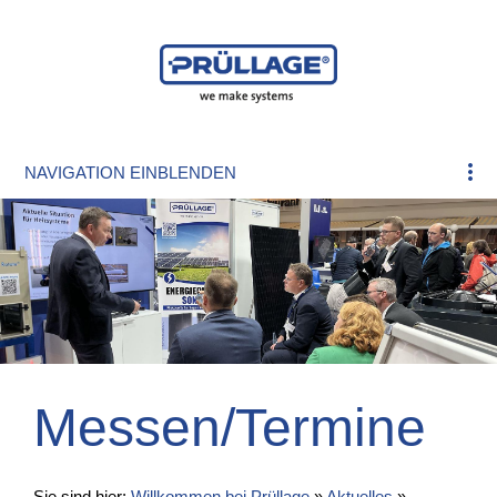
NAVIGATION EINBLENDEN
Messen/Termine
Sie sind hier:
Willkommen bei Prüllage
»
Aktuelles
»